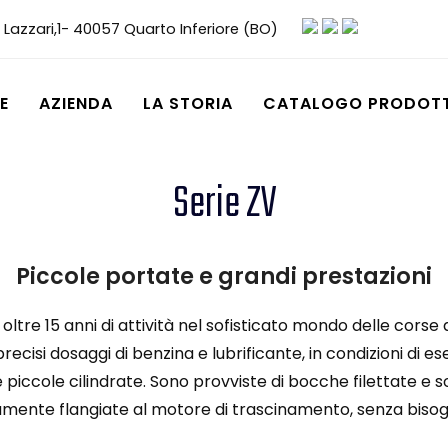
 Lazzari,1- 40057 Quarto Inferiore (BO)
E
AZIENDA
LA STORIA
CATALOGO PRODOTT
Serie ZV
Piccole portate e grandi prestazioni
oltre 15 anni di attività nel sofisticato mondo delle corse
recisi dosaggi di benzina e lubrificante, in condizioni di
ccole cilindrate. Sono provviste di bocche filettate e so
amente flangiate al motore di trascinamento, senza bisog