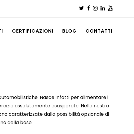
Twitter
Facebook
Instagram
LinkedIn
Youtub
I
CERTIFICAZIONI
BLOG
CONTATTI
 automobilistiche. Nasce infatti per alimentare i
 esercizio assolutamente esasperate. Nella nostra
no caratterizzate dalla possibilità opzionale di
no della base.