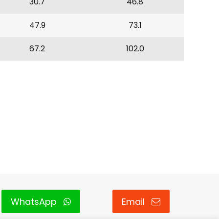
30.7
46.8
47.9
73.1
67.2
102.0
WhatsApp
Email