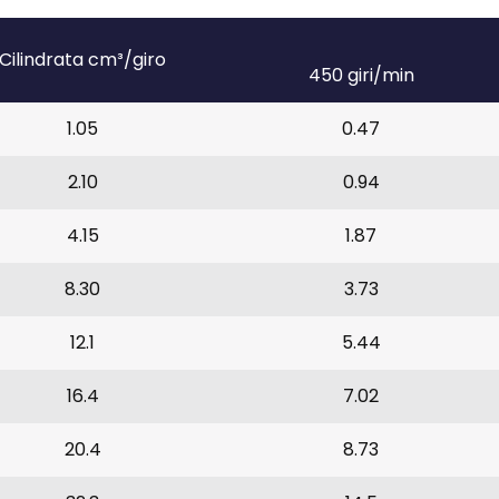
Cilindrata cm³/giro
450 giri/min
1.05
0.47
2.10
0.94
4.15
1.87
8.30
3.73
12.1
5.44
16.4
7.02
20.4
8.73