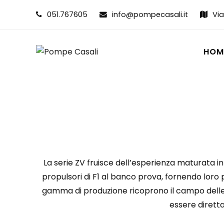
051.767605
info@pompecasali.it
Via
HOM
La serie ZV fruisce dell’esperienza maturata in 
propulsori di F1 al banco prova, fornendo loro p
gamma di produzione ricoprono il campo delle pi
essere dirett