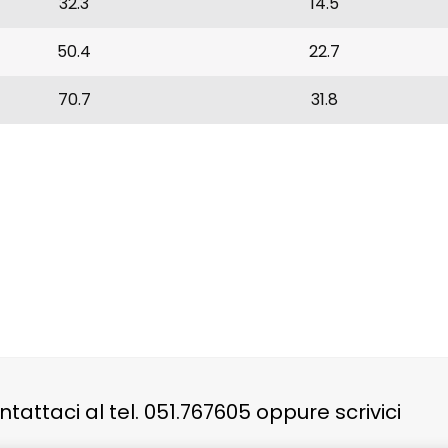
32.3
14.5
50.4
22.7
70.7
31.8
Contattaci per maggiori informazioni
tattaci al tel. 051.767605 oppure scrivici