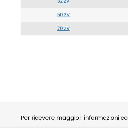
32 ZV
50 ZV
70 ZV
Per ricevere maggiori informazioni con