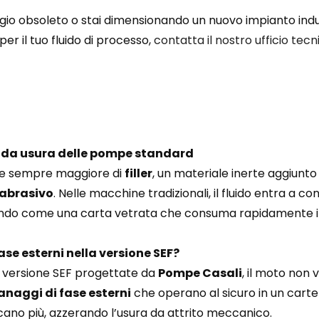
gio obsoleto o stai dimensionando un nuovo impianto indust
er il tuo fluido di processo,
contatta il nostro ufficio tecn
apida usura delle pompe standard
le sempre maggiore di
filler
, un materiale inerte aggiunto 
 abrasivo
. Nelle macchine tradizionali, il fluido entra a co
 agendo come una carta vetrata che consuma rapidamente i
ase esterni nella versione SEF?
 versione SEF progettate da
Pompe Casali
, il moto non 
anaggi di fase esterni
che operano al sicuro in un carter
cano più, azzerando l’usura da attrito meccanico.