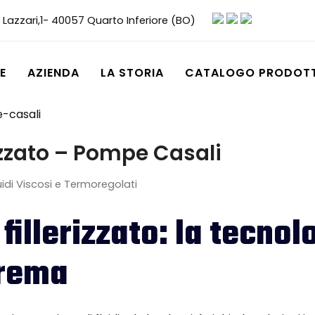
 Lazzari,1- 40057 Quarto Inferiore (BO)
E
AZIENDA
LA STORIA
CATALOGO PRODOTT
izzato – Pompe Casali
idi Viscosi e Termoregolati
illerizzato: la tecno
trema