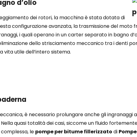
agno d’olio
neggiamento dei rotori, la macchina è stata dotata di
questa configurazione avanzata, la trasmissione del moto f
gi, i quali operano in un carter separato in bagno d’olio.
’eliminazione dello strisciamento meccanico tra i denti p
vita utile dell’intero sistema.
 baderna
eccanica, è necessario prolungare anche gli ingranaggi al
. Nella quasi totalità dei casi, siccome un fluido fortemen
a complessa, le
pompe per bitume fillerizzato
di
Pompe 