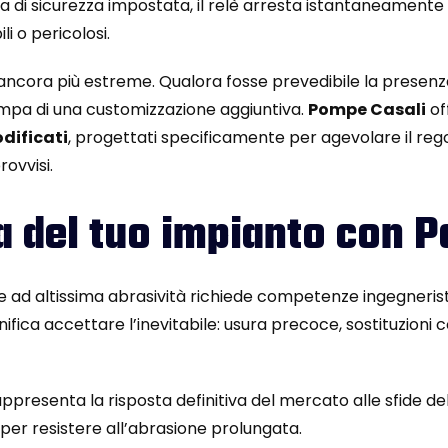
ia di sicurezza impostata, il relè arresta istantaneamente 
i o pericolosi.
ancora più estreme. Qualora fosse prevedibile la presenza, o
pompa di una customizzazione aggiuntiva.
Pompe Casali
of
dificati
, progettati specificamente per agevolare il rego
ovvisi.
a del tuo impianto con 
se ad altissima abrasività richiede competenze ingegneris
ifica accettare l’inevitabile: usura precoce, sostituzioni
ppresenta la risposta definitiva del mercato alle sfide d
 per resistere all’abrasione prolungata.