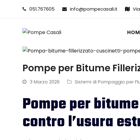
051.767605
info@pompecasali.it
Via
HOM
Pompe per Bitume Filler
3 Marzo 2026
Sistemi di Pompaggio per Flu
Pompe per bitume f
contro l’usura es