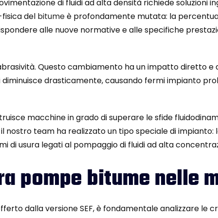
mentazione di fluidi ad alta densità richiede soluzioni i
fisica del
bitume
è profondamente mutata: la percentua
pondere alle nuove normative e alle specifiche prestazio
abrasività. Questo cambiamento ha un impatto diretto e de
i diminuisce drasticamente, causando fermi impianto prol
ruisce macchine in grado di superare le sfide fluidodin
il nostro team ha realizzato un tipo speciale di impianto: 
i di usura legati al pompaggio di fluidi ad alta concentrazi
ura pompe bitume nelle 
ferto dalla versione SEF, è fondamentale analizzare le cr