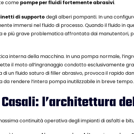
ate come
pompe per fluidi fortemente abrasivi
.
inetti di supporto
degli alberi pompanti. In una configur
nte immersi nel fluido di processo. Quando il fluido in q
rima e più grave problematica affrontata dai manutentori
tica interna della macchina. In una pompa normale, l’ing
mette il moto all’ingranaggio condotto esclusivamente gr
a di un fluido saturo di filler abrasivo, provoca il rapido da
ra da rendere l’intera pompa inutilizzabile in breve tempo.
asali: l’architettura de
massima continuità operativa degli impianti di asfalti e bit