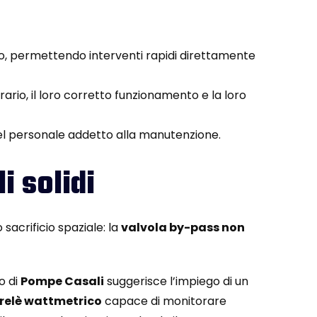
to, permettendo interventi rapidi direttamente
rio, il loro corretto funzionamento e la loro
l personale addetto alla manutenzione.
i solidi
acrificio spaziale: la
valvola by-pass non
o di
Pompe Casali
suggerisce l’impiego di un
relè wattmetrico
capace di monitorare