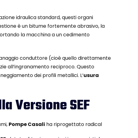
azione idraulica standard, questi organi
uestione è un bitume fortemente abrasivo, la
, portando la macchina a un cedimento
ranaggio conduttore (cioè quello direttamente
azie all’ingranamento reciproco. Questo
nneggiamento dei profili metallici. L’
usura
lla Versione SEF
umi,
Pompe Casali
ha riprogettato radical