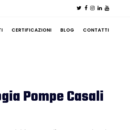
Twitter
Facebook
Instagram
LinkedIn
Youtub
I
CERTIFICAZIONI
BLOG
CONTATTI
logia Pompe Casali