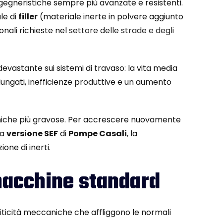
ngegneristiche sempre più avanzate e resistenti.
le di
filler
(materiale inerte in polvere aggiunto
nali richieste nel
settore delle strade e degli
vastante sui sistemi di travaso: la vita media
ungati, inefficienze produttive e un aumento
amiche più gravose. Per accrescere nuovamente
la
versione SEF
di
Pompe Casali
, la
one di inerti.
macchine standard
iticità meccaniche che affliggono le normali