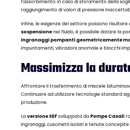
l’assorbimento: in caso di sforamento della sogl
raggiungimento di valori di pressione inaccettabil
Infine, le esigenze del settore possono risultare 
sospensione
nel fluido, è possibile dotare la 
ingranaggi pompanti geometricamente mo
impuntamenti, vibrazioni anomale e blocchi impr
Massimizza la durat
Affrontare il trasferimento di miscele bitumino
Continuare ad utilizzare tecnologie standard sign
produzione.
La
versione SEF
sviluppata da
Pompe Casali
ra
ingranaggi, cuscinetti isolati e tenute concepite