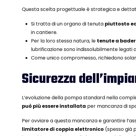
Questa scelta progettuale è strategica e dettata
Si tratta di un organo di tenuta
piuttosto e
in cantiere.
Per la loro stessa natura, le
tenute a bade
lubrificazione sono indissolubilmente legati
Come unico compromesso, richiedono sola
Sicurezza dell’impia
L’evoluzione della pompa standard nella comples
può più essere installata
per mancanza di spaz
Per ovviare a questa mancanza e garantire l’asso
limitatore di coppia elettronico
(spesso già p