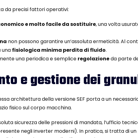
 da precisi fattori operativi:
conomico e molto facile da sostituire
, una volta usura
rna
non possono garantire un’assoluta ermeticità. Al contra
 a una
fisiologica minima perdita di fluido
.
mente una periodica e semplice
regolazione
da parte de
nto e gestione dei granul
sa architettura della versione SEF porta a un necessario s
io fisico sul corpo macchina.
luta sicurezza delle pressioni di mandata, l’ufficio tecnic
resente negli inverter moderni). In pratica, si tratta di un