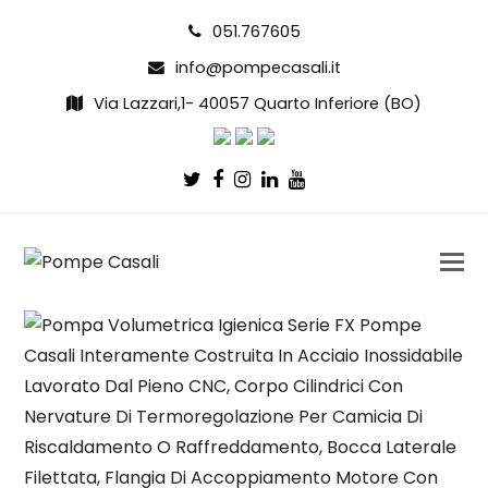
051.767605
info@pompecasali.it
Via Lazzari,1- 40057 Quarto Inferiore (BO)
Twitter
Facebook
Instagram
LinkedIn
Youtube